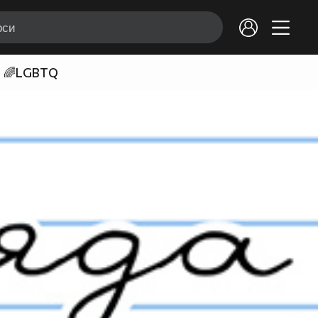
🌈LGBTQ