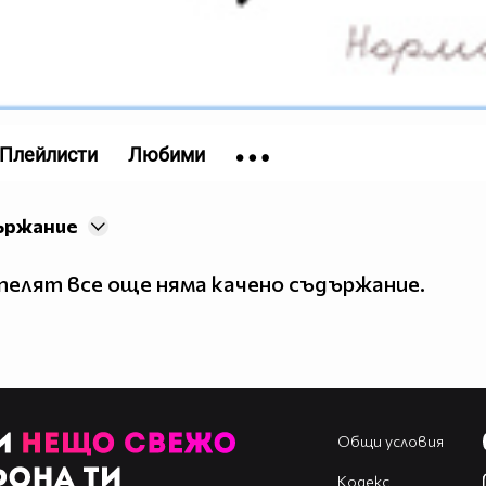
Плейлисти
Любими
ържание
елят все още няма качено съдържание.
Общи условия
Кодекс