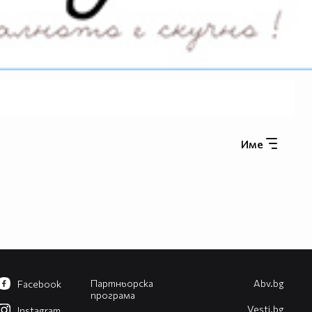
Име
Партньорска
Abv.bg
Facebook
програма
Vesti.bg
Instagram