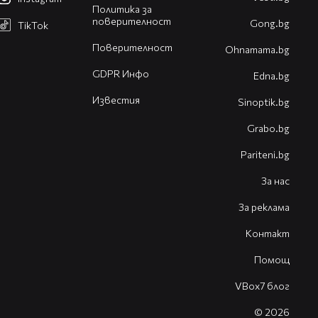
Политика за
поверителност
Gong.bg
TikTok
Поверителност
Оhnamama.bg
GDPR Инфо
Edna.bg
Известия
Sinoptik.bg
Grabo.bg
Pariteni.bg
За нас
За реклама
Контакт
Помощ
VBox7 блог
© 2026