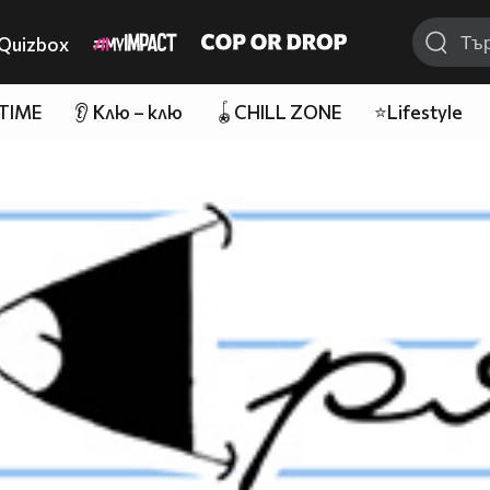
Quizbox
 TIME
👂 Клю – клю
🪀CHILL ZONE
⭐Lifestyle