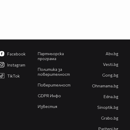
Партньорска
Abv.bg
Facebook
програма
Vesti.bg
Instagram
Политика за
поверителност
Gong.bg
TikTok
Поверителност
Оhnamama.bg
GDPR Инфо
Edna.bg
Известия
Sinoptik.bg
Grabo.bg
Pariteni.bg