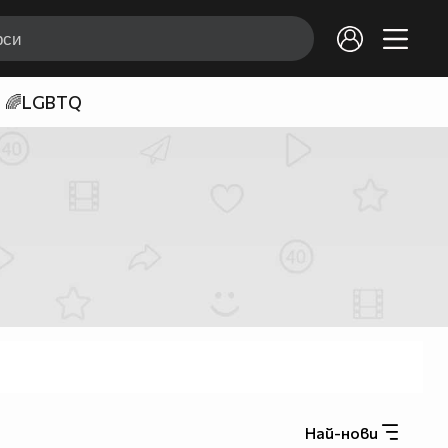
🌈LGBTQ
Най-нови