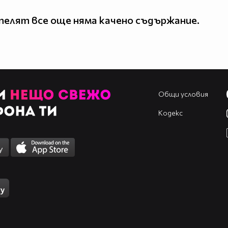
елят все още няма качено съдържание.
Общи условия
Кодекс