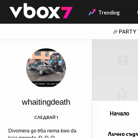
Member of
👾
Trending
🎉 PARTY
whaitingdeath
Начало
СЛЕДВАЙ
1
Divomera go tr6a nema kwo da
Лично съд
kaja powe4e :D :D :D