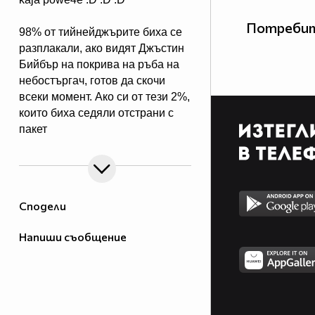
Потребит
98% от тийнейджърите биха се
разплакали, ако видят Джъстин
Бийбър на покрива на ръба на
небостъргач, готов да скочи
всеки момент. Ако си от тези 2%,
които биха седяли отстрани с
пакет
пуканки, крещейки "НАПРАВИ
ЗАДНО САЛТО, ХАРЕСЙ ТОВА
Сподели
Напиши съобщение