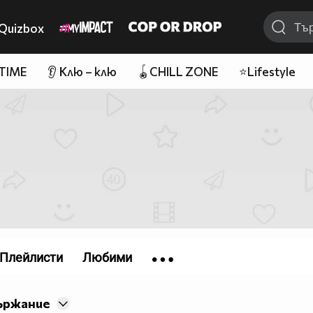
Quizbox
 TIME
👂 Клю – клю
🪀CHILL ZONE
⭐Lifestyle
Плейлисти
Любими
ържание