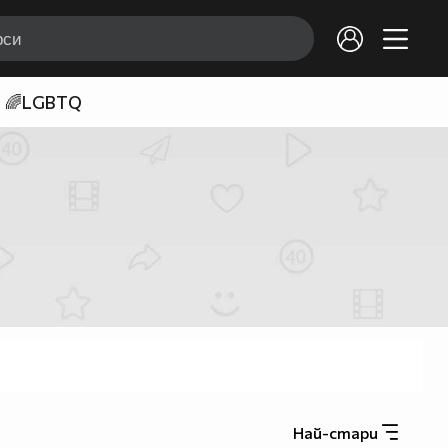
🌈LGBTQ
Най-стари