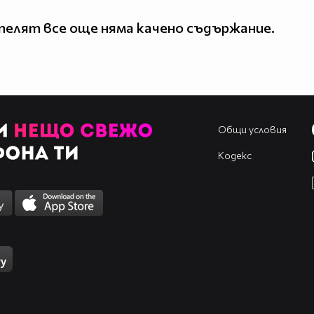
елят все още няма качено съдържание.
Общи условия
Кодекс