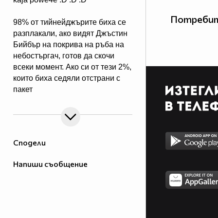
Потребит
98% от тийнейджърите биха се
разплакали, ако видят Джъстин
Бийбър на покрива на ръба на
небостъргач, готов да скочи
всеки момент. Ако си от тези 2%,
които биха седяли отстрани с
пакет
пуканки, крещейки "НАПРАВИ
ЗАДНО САЛТО, ХАРЕСЙ ТОВА
Сподели
Напиши съобщение