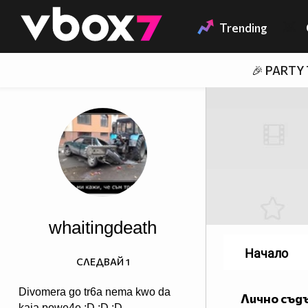
Member of
👾
Trending
🎉 PARTY
whaitingdeath
Начало
СЛЕДВАЙ
1
Divomera go tr6a nema kwo da
Лично съд
kaja powe4e :D :D :D