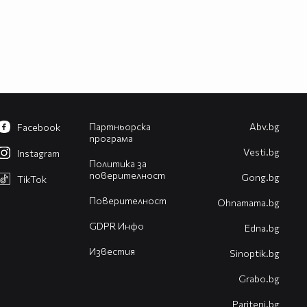
Партньорска
Abv.bg
Facebook
програма
Vesti.bg
Instagram
Политика за
поверителност
Gong.bg
TikTok
Поверителност
Оhnamama.bg
GDPR Инфо
Edna.bg
Известия
Sinoptik.bg
Grabo.bg
Pariteni.bg