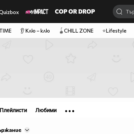
Quizbox
 TIME
👂 Клю – клю
🪀CHILL ZONE
⭐Lifestyle
Плейлисти
Любими
ържание