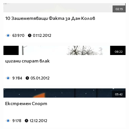
02:15
10 Зашеметяващи Факта за Дан Колов
63 970
07.12.2012
08:22
цигани спират влак
9 784
05.01.2012
05:42
Екстремен Спорт
9 178
12.12.2012