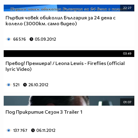
22:27
Първия човек обиколил България за 24 дена с
колело (3000км. само видео)
66 576
05.09.2012
03:49
Превод! Премиера! / Leona Lewis - Fireflies (official
lyric Video)
521
26.10.2012
01:07
Под Прикритие Сезон 3 Trailer 1
137 767
06.11.2012