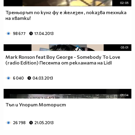
02:05
Треньорът по кунг фу е железен , показва техника
на хватки!
98 677
17.04.2013
05:01
Mark Ronson feat Boy George - Somebody To Love
(radio Edition) Песента от рекламата на Lidl
6 040
04.03.2013
01:04
Тъп и Упорит Моторист
26 798
21.05.2013