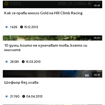
01:45
Как се прави много Gold на Hill Climb Racing
1 426
15.12.2012
01:50
10 думи, които не означават това, което си
мислите
26 581
15.03.2013
02:31
Шофьор без глава
21 760
04.04.2013