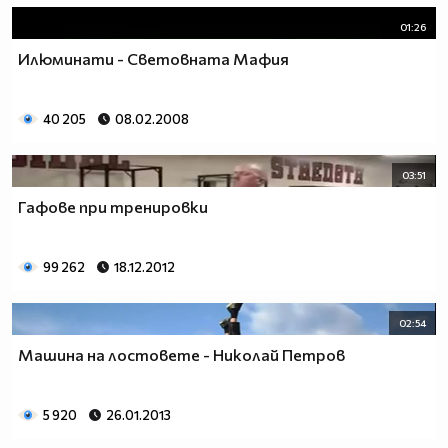
01:26
Илюминати - Световната Мафия
40 205
08.02.2008
03:51
Гафове при тренировки
99 262
18.12.2012
02:54
Машина на лостовете - Николай Петров
5 920
26.01.2013