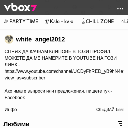
Member of
👾
🎉 PARTY TIME
👂 Клю – клю
🪀CHILL ZONE
⭐Li
white_angel2012
СПРЯХ ДА КАЧВАМ КЛИПОВЕ В ТОЗИ ПРОФИЛ.
МОЖЕТЕ ДА МЕ НАМЕРИТЕ В YOUTUBE НА ТОЗИ
ЛИНК -
https://www.youtube.com/channel/UCDyFhRED_yB9hN4e
view_as=subscriber
Ако имате въпроси или предложения, пишете тук -
Facebook
/>
Инфо
СЛЕДВАЙ
1586
Любими