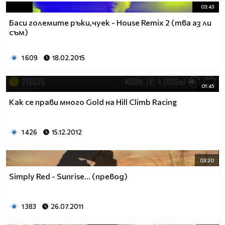
03:43
Баси големите ръки,чуек - House Remix 2 (тва аз ли
съм)
1 609
18.02.2015
01:45
Как се прави много Gold на Hill Climb Racing
1 426
15.12.2012
03:20
Simply Red - Sunrise... (превод)
1 383
26.07.2011