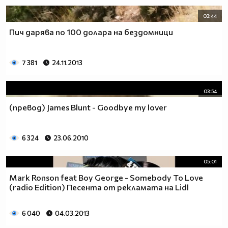
03:44
Пич дарява по 100 долара на бездомници
7 381
24.11.2013
03:54
(превод) James Blunt - Goodbye my lover
6 324
23.06.2010
05:01
Mark Ronson feat Boy George - Somebody To Love
(radio Edition) Песента от рекламата на Lidl
6 040
04.03.2013