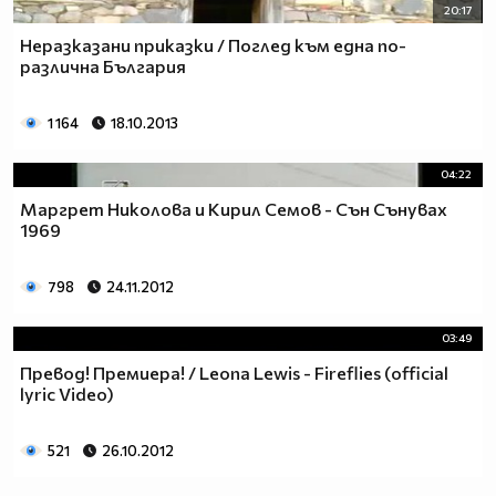
20:17
Неразказани приказки / Поглед към една по-
различна България
1 164
18.10.2013
04:22
Маргрет Николова и Кирил Семов - Сън Сънувах
1969
798
24.11.2012
03:49
Превод! Премиера! / Leona Lewis - Fireflies (official
lyric Video)
521
26.10.2012