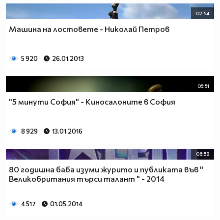
02:54
Машина на лостовете - Николай Петров
5 920
26.01.2013
05:51
"5 минути София" - Киносалоните в София
8 929
13.01.2016
06:58
80 годишна баба изуми журито и публиката във "
Великобритания търси талант " - 2014
4 517
01.05.2014