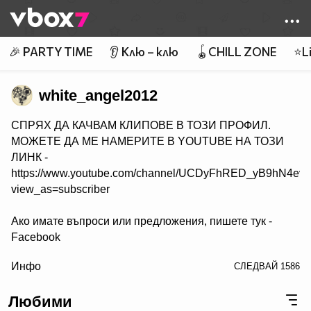
Member of
👾
🎉 PARTY TIME
👂 Клю – клю
🪀CHILL ZONE
⭐Li
white_angel2012
СПРЯХ ДА КАЧВАМ КЛИПОВЕ В ТОЗИ ПРОФИЛ.
МОЖЕТЕ ДА МЕ НАМЕРИТЕ В YOUTUBE НА ТОЗИ
ЛИНК -
https://www.youtube.com/channel/UCDyFhRED_yB9hN4e
view_as=subscriber
Ако имате въпроси или предложения, пишете тук -
Facebook
/>
Инфо
СЛЕДВАЙ
1586
Любими