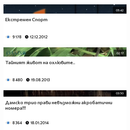
05:42
Екстремен Спорт
9 178
12.12.2012
02:17
Тайният живот на охлювите..
8 480
19.08.2013
03:50
Дамско трио прави невъзможни акробатични
номера!!!
8 364
18.01.2014