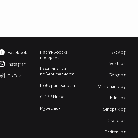
Партньорска
Abv.bg
Facebook
програма
Vesti.bg
Instagram
Политика за
поверителност
Gong.bg
TikTok
Поверителност
Оhnamama.bg
GDPR Инфо
Edna.bg
Известия
Sinoptik.bg
Grabo.bg
Pariteni.bg