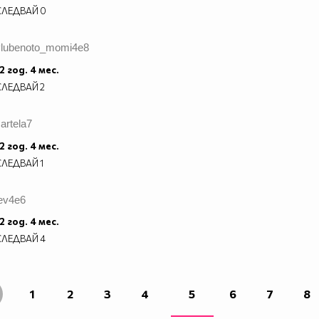
СЛЕДВАЙ
0
vlubenoto_momi4e8
2 год. 4 мес.
СЛЕДВАЙ
2
artela7
2 год. 4 мес.
СЛЕДВАЙ
1
lev4e6
2 год. 4 мес.
СЛЕДВАЙ
4
1
2
3
4
5
6
7
8