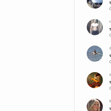
1
r
1
1
1
f
1