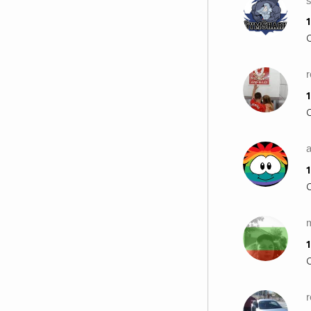
1
1
1
1
r