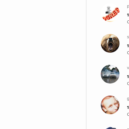
1
1
v
1
1