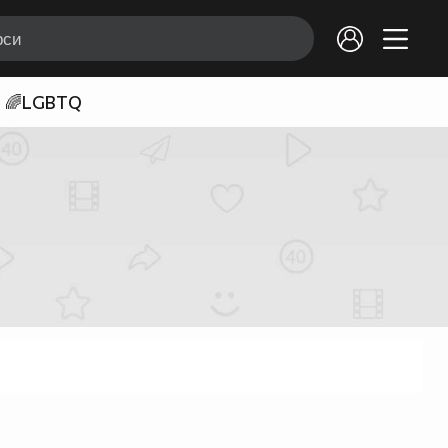
🌈LGBTQ