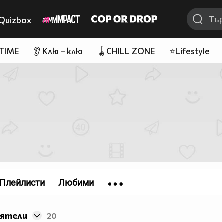
Quizbox
 TIME
👂 Клю – клю
🪀CHILL ZONE
⭐Lifestyle
Плейлисти
Любими
иятели
20