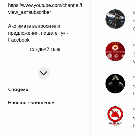
https://www.youtube.com/channel/UCDyFhRED_yB9hN
view_as=subscriber
1
Ако имате въпроси или
предложения, пишете тук -
Facebook
/>
СЛЕДВАЙ
1586
1
d
1
Сподели
Напиши съобщение
1