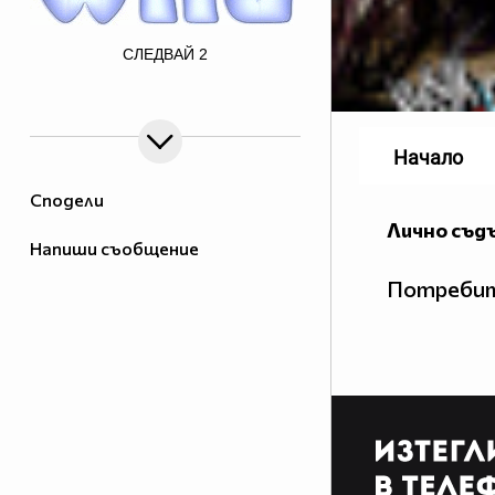
src="http://text.glitter-
СЛЕДВАЙ
2
Начало
graphics.net/cbl/k.gif">
Сподели
Лично съд
Напиши съобщение
Потребит