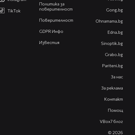
Политика за
поверителност
Gong.bg
TikTok
Поверителност
Оhnamama.bg
GDPR Инфо
Edna.bg
Известия
Sinoptik.bg
Grabo.bg
Pariteni.bg
За нас
За реклама
Контакт
Помощ
VBox7 блог
© 2026