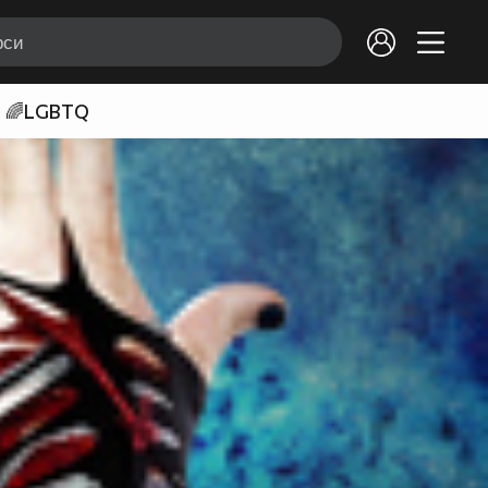
🌈LGBTQ