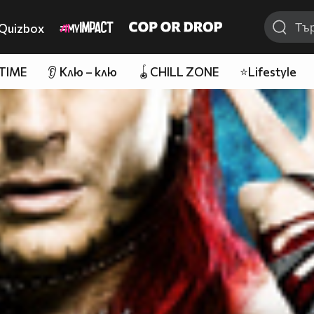
Quizbox
 TIME
👂 Клю – клю
🪀CHILL ZONE
⭐Lifestyle