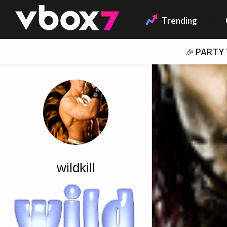
Member of
👾
Trending
🎉 PARTY
wildkill