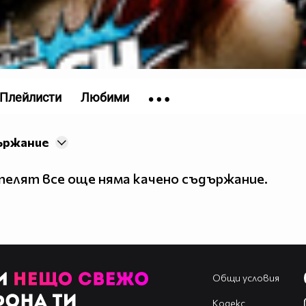
Плейлисти
Любими
ържание
елят все още няма качено съдържание.
Общи условия
Кодекс