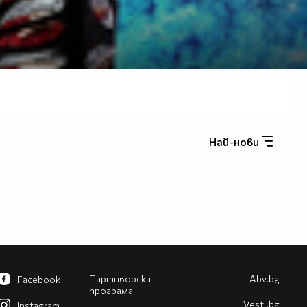
Най-нови
Партньорска
Abv.bg
Facebook
програма
Vesti.bg
Instagram