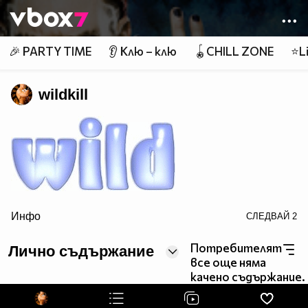
Member of
👾
🎉 PARTY TIME
👂 Клю – клю
🪀CHILL ZONE
⭐Li
wildkill
Инфо
СЛЕДВАЙ
2
Потребителят
Лично съдържание
все още няма
src="http://text.glitter-graphics.net/cbl/k.gif">
качено съдържание.