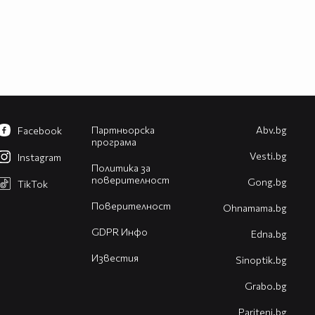
Партньорска
Abv.bg
Facebook
програма
Vesti.bg
Instagram
Политика за
поверителност
Gong.bg
TikTok
Поверителност
Оhnamama.bg
GDPR Инфо
Edna.bg
Известия
Sinoptik.bg
Grabo.bg
Pariteni.bg