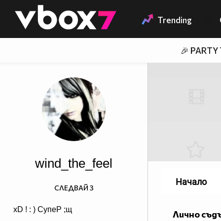
Member of
👾
Trending
🎉 PARTY
wind_the_feel
Начало
СЛЕДВАЙ
3
xD ! : ) СупеР ;щ
Лично съд