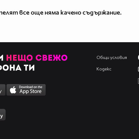
елят все още няма качено съдържание.
Общи условия
Кодекс