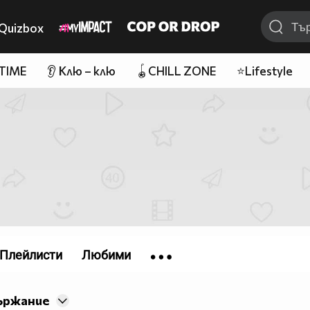
Quizbox
 TIME
👂 Клю – клю
🪀CHILL ZONE
⭐Lifestyle
Плейлисти
Любими
ържание