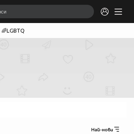
🌈LGBTQ
Най-нови