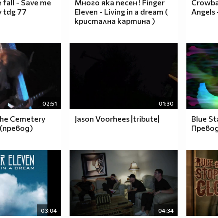
 fall - Save me
Много яка песен ! Finger
Crowba
 tdg 77
Eleven - Living in a dream (
Angels 
кристална картина )
02:51
01:30
The Cemetery
Jason Voorhees |tribute|
Blue St
 (превод)
Прево
03:04
04:34