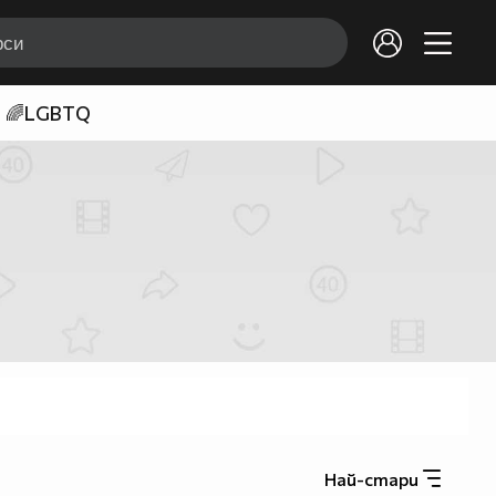
🌈LGBTQ
Най-стари