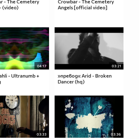
r - The Cemetery
Crowbar - The Cemetery
- (video)
Angels [official video]
04:17
03:21
ahli - Ultranumb +
»превод« Arid - Broken
д
Dancer (hq)
03:33
03:36