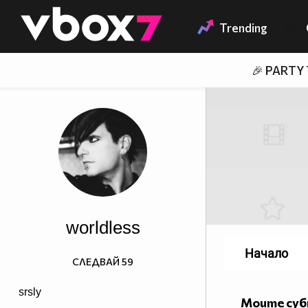
Member of
👾
Trending
🎉 PARTY
worldless
Начало
СЛЕДВАЙ
59
srsly
Моите су