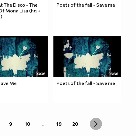
At The Disco - The
Poets of the fall - Save me
Of Mona Lisa (hq +
)
03:36
03:36
Save Me
Poets of the fall - Save me
9
10
...
19
20