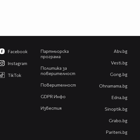
Партньорска
Abv.bg
Facebook
програма
Vesti.bg
Instagram
Политика за
поверителност
Gong.bg
TikTok
Поверителност
Оhnamama.bg
GDPR Инфо
Edna.bg
Известия
Sinoptik.bg
Grabo.bg
Pariteni.bg