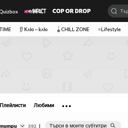
Quizbox
 TIME
👂 Клю – клю
🪀CHILL ZONE
⭐Lifestyle
Плейлисти
Любими
бтитри
392
|