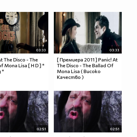
03:33
03:33
At The Disco - The
[ Премиера 2011 ] Panic! At
of Mona Lisa [ H D ] *
The Disco - The Ballad Of
 *
Mona Lisa ( Високо
Качество )
02:51
02:51