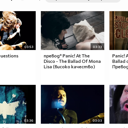
03:53
03:33
uestions
превод* Panic! At The
Panic! 
Disco - The Ballad Of Mona
Ballad 
Lisa (високо качество)
Превод
03:36
03:03