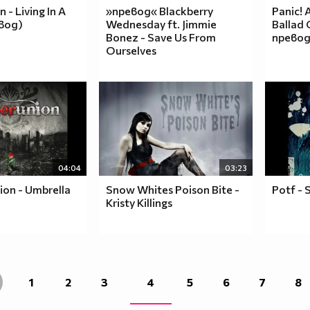
n - Living In A
»превод« Blackberry
Panic! 
вод)
Wednesday ft. Jimmie
Ballad 
Bonez - Save Us From
превод
Ourselves
04:04
03:23
ion - Umbrella
Snow Whites Poison Bite -
Potf - 
Kristy Killings
1
2
3
4
5
6
7
8