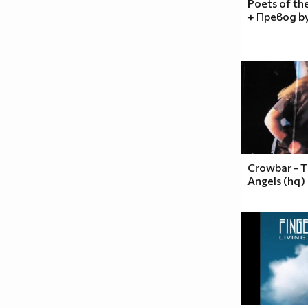
Poets of the
+ Превод by
Crowbar - 
Angels (hq)