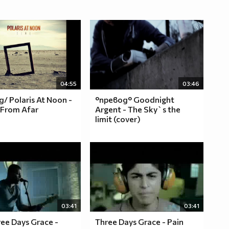
04:55
03:46
/ Polaris At Noon -
°превод° Goodnight
 From Afar
Argent - The Sky`s the
limit (cover)
03:41
03:41
ee Days Grace -
Three Days Grace - Pain