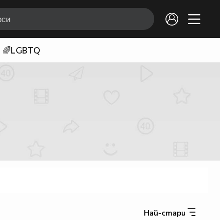
🌈LGBTQ
Най-стари