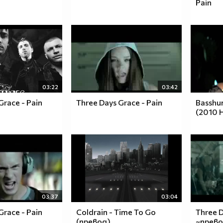
Pain
03:22
03:42
Grace - Pain
Three Days Grace - Pain
Basshun
(2010 H
03:37
03:04
Grace - Pain
Coldrain - Time To Go
Three D
(превод)
~прев