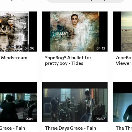
04:06
04:13
- Mindstream
°превод° A bullet for
/превод
pretty boy - Tides
Viewer
03:41
03:37
Grace - Pain
Three Days Grace - Pain
The Thr