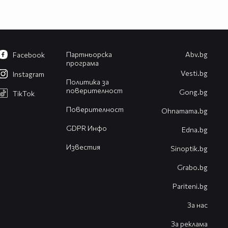
Партньорска
Abv.bg
Facebook
програма
Vesti.bg
Instagram
Политика за
поверителност
Gong.bg
TikTok
Поверителност
Оhnamama.bg
GDPR Инфо
Edna.bg
Известия
Sinoptik.bg
Grabo.bg
Pariteni.bg
За нас
За реклама