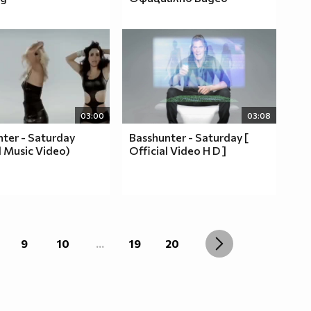
03:00
03:08
ter - Saturday
Basshunter - Saturday [
al Music Video)
Official Video H D ]
9
10
...
19
20