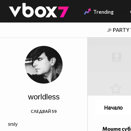
Member of
👾
Trending
🎉 PARTY
worldless
Начало
СЛЕДВАЙ
59
srsly
Моите су