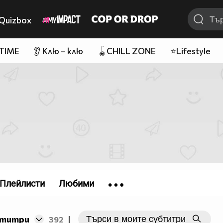
Quizbox
 TIME
👂 Клю – клю
🪀CHILL ZONE
⭐Lifestyle
Плейлисти
Любими
бтитри
392
|