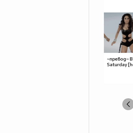
~превод~ B
Saturday [h