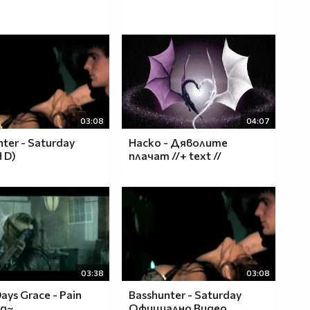
03:08
04:07
ter - Saturday
Наско - Дяволите
 D)
плачат //+ text //
03:38
03:08
ays Grace - Pain
Basshunter - Saturday
од~
Официално Видео