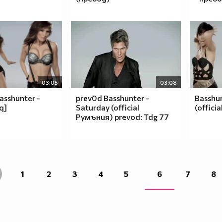
03:05
03:08
asshunter -
prev0d Basshunter -
Basshun
q]
Saturday (official
(offici
Румъния) prevod: Tdg 77
1
2
3
4
5
6
7
8