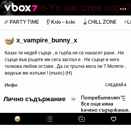
Member of
👾
🎉 PARTY TIME
👂 Клю – клю
🪀CHILL ZONE
⭐Li
x_vampire_bunny_x
Казах ти недей сърце , в гърба не се нанасят рани . Не
сърце във ръцете ми сега заспал е . Не сърце в него
толкова любов остави . Да си тръгна мога ли ? Моляте ,
веднъж ме излъжи ! (music) (H)
Инфо
СЛЕДВАЙ
4
Потребителят
Лично съдържание
все още няма
качено съдържание.