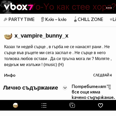
Member of
👾
🎉 PARTY TIME
👂 Клю – клю
🪀CHILL ZONE
⭐Li
x_vampire_bunny_x
Казах ти недей сърце , в гърба не се нанасят рани . Не
сърце във ръцете ми сега заспал е . Не сърце в него
толкова любов остави . Да си тръгна мога ли ? Моляте ,
веднъж ме излъжи ! (music) (H)
Инфо
СЛЕДВАЙ
4
Потребителят
Лично съдържание
все още няма
качено съдържание.