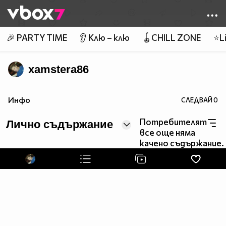
Member of
👾
🎉 PARTY TIME
👂 Клю – клю
🪀CHILL ZONE
⭐Li
xamstera86
Инфо
СЛЕДВАЙ
0
Потребителят
Лично съдържание
все още няма
качено съдържание.