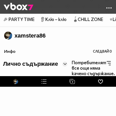
Member of
👾
🎉 PARTY TIME
👂 Клю – клю
🪀CHILL ZONE
⭐Li
xamstera86
Инфо
СЛЕДВАЙ
0
Потребителят
Лично съдържание
все още няма
качено съдържание.