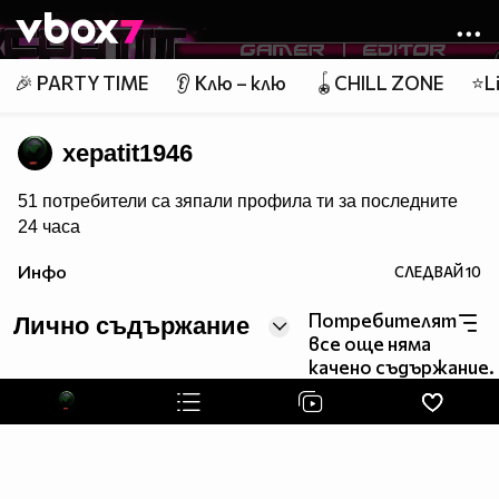
Member of
👾
🎉 PARTY TIME
👂 Клю – клю
🪀CHILL ZONE
⭐Li
xepatit1946
51 потребители са зяпали профила ти за последните
24 чаca
Инфо
СЛЕДВАЙ
10
Потребителят
Лично съдържание
все още няма
качено съдържание.