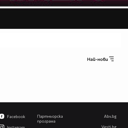
Най-нови
Партньорска
Abv.bg
Facebook
програма
Vesti.bg
Instagram