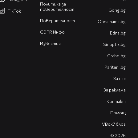
Политика за
поверителност
Gong.bg
TikTok
Поверителност
Оhnamama.bg
GDPR Инфо
Edna.bg
Известия
Sinoptik.bg
Grabo.bg
Pariteni.bg
За нас
За реклама
Контакт
Помощ
VBox7 блог
© 2026