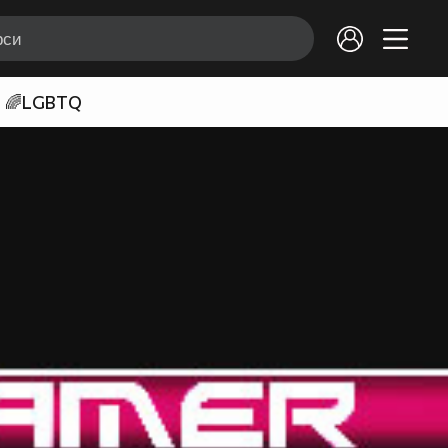
🌈LGBTQ