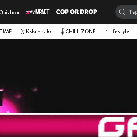
Quizbox
 TIME
👂 Клю – клю
🪀CHILL ZONE
⭐Lifestyle