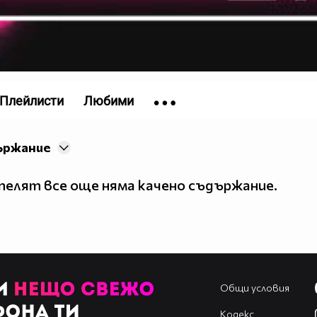
Плейлисти
Любими
ържание
елят все още няма качено съдържание.
Общи условия
Кодекс