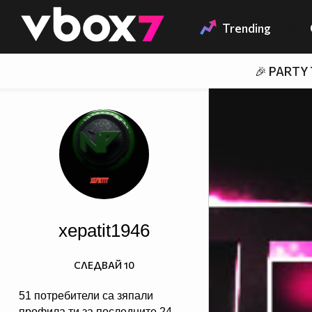
Member of
👾
Trending
🎉 PARTY
xepatit1946
СЛЕДВАЙ
10
51 потребители са зяпали
профила ти за последните 24