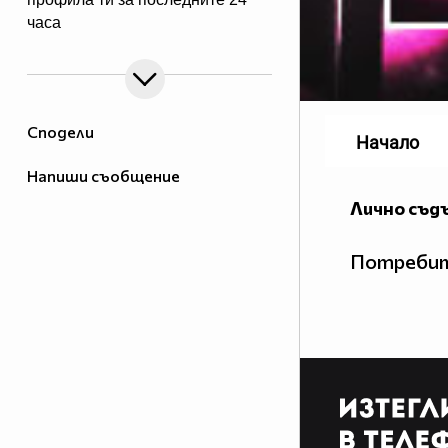
чаca
Сподели
Начало
Напиши съобщение
Лично съд
Потребит