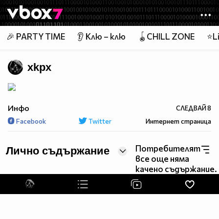
Member of
👾
🎉 PARTY TIME
👂 Клю – клю
🪀CHILL ZONE
⭐Li
xkpx
Инфо
СЛЕДВАЙ
8
Facebook
Twitter
Интернет страница
Потребителят
Лично съдържание
все още няма
качено съдържание.