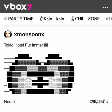
Member of
👾
🎉 PARTY TIME
👂 Клю – клю
🪀CHILL ZONE
⭐Li
xmonsoonx
Tokio Hotel Für Immer !!!!
_____▄████▄─────▄████▄
───▄█▓▓▓▓▓▓█▄─▄█▓▓▓▓▓▓█▄
──██▓▓▓▓▒▒▒▒▓▓▓▒▒▒▒▓▓▓▓█▌
─██▓▓▓▒▒██████████▒▒▓▓▓██
─██▓▓▒▒░░░▄▄██▄▄░░░▒▒▓▓██
─▐█▓▓▒▒░░░▀▀██▀▀░░░▒▒▓▓█▌
──▀█▓▓▒▒██████████▒▒▓▓█▀
/> ────▀█▓▓▒▒░░██░░▒▒▓▓█▀
Инфо
СЛЕДВАЙ
1
──────▀█▓▓▒▒██▒▒▓▓█▀
────────▀█▓▓▓▓▓▓█▀