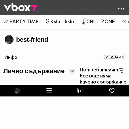
Member of
👾
🎉 PARTY TIME
👂 Клю – клю
🪀CHILL ZONE
⭐Li
best-friend
Инфо
СЛЕДВАЙ
0
Потребителят
Лично съдържание
все още няма
качено съдържание.