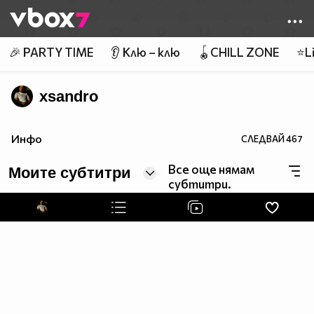
Member of
👾
🎉 PARTY TIME
👂 Клю – клю
🪀CHILL ZONE
⭐Li
xsandro
Инфо
СЛЕДВАЙ
467
Все още нямам
Моите субтитри
субтитри.