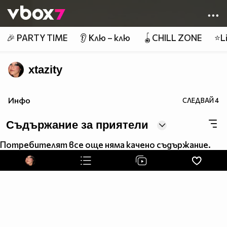
Member of
👾
🎉 PARTY TIME
👂 Клю – клю
🪀CHILL ZONE
⭐Li
xtazity
Инфо
СЛЕДВАЙ
4
Съдържание за приятели
Потребителят все още няма качено съдържание.