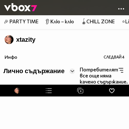
Member of
👾
🎉 PARTY TIME
👂 Клю – клю
🪀CHILL ZONE
⭐Li
xtazity
Инфо
СЛЕДВАЙ
4
Потребителят
Лично съдържание
все още няма
качено съдържание.