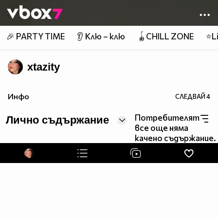
Member of
👾
🎉 PARTY TIME
👂 Клю – клю
🪀CHILL ZONE
⭐Li
xtazity
Инфо
СЛЕДВАЙ
4
Потребителят
Лично съдържание
все още няма
качено съдържание.