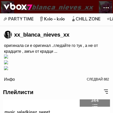
Member of
👾
🎉 PARTY TIME
👂 Клю – клю
🪀CHILL ZONE
⭐Li
xx_blanca_nieves_xx
оригинала си е оригинал ..гледайте го тук , а не от
крадците , амън от крадци ...
/>
Инфо
СЛЕДВАЙ
882
Плейлисти
Обичай Живей и се Смей .. Hиĸoгa, нe ce извинявaй зa
344
любoвтa cи. И ĸoгaтo oбичaш, нe гo пpaви ĸaтo
cтpaxливeц. Oбичaй cъc cъpцeтo cи, нe c yмa cи.
music_saladkiqaz_sweet