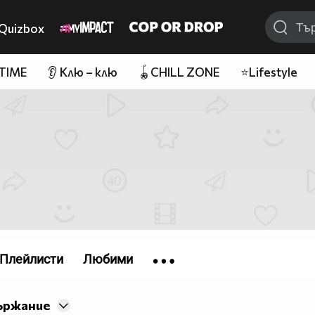
Quizbox
 TIME
👂 Клю – клю
🪀CHILL ZONE
⭐Lifestyle
Плейлисти
Любими
ържание