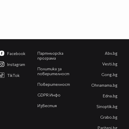
Партньорска
Abv.bg
Facebook
програма
Vesti.bg
Instagram
Политика за
поверителност
Gong.bg
TikTok
Поверителност
Оhnamama.bg
GDPR Инфо
Edna.bg
Известия
Sinoptik.bg
Grabo.bg
Pariteni.bg