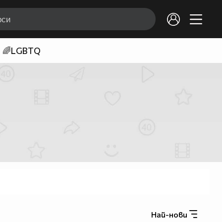
🌈LGBTQ
Най-нови