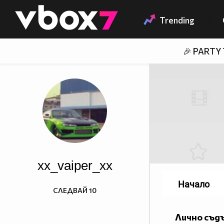
Member of
👾
Trending
🎉 PARTY
xx_vaiper_xx
Начало
СЛЕДВАЙ
10
Лично съд