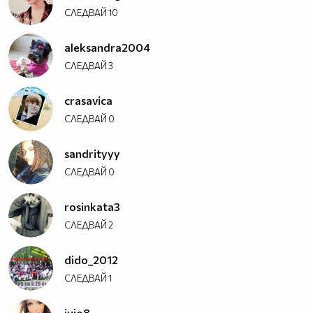
СЛЕДВАЙ
10
aleksandra2004
СЛЕДВАЙ
3
crasavica
СЛЕДВАЙ
0
sandrityyy
СЛЕДВАЙ
0
rosinkata3
СЛЕДВАЙ
2
dido_2012
СЛЕДВАЙ
1
jujo8