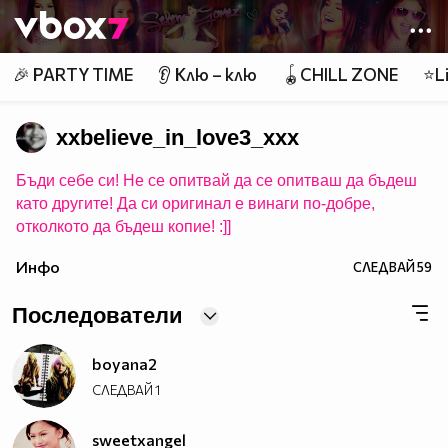
Member of
👾
🎉 PARTY TIME
👂 Клю – клю
🪀CHILL ZONE
⭐Li
xxbelieve_in_love3_xxx
Бъди себе си! Не се опитвай да се опитваш да бъдеш
като другите! Да си оригинал е винаги по-добре,
отколкото да бъдеш копие! :]]
Инфо
СЛЕДВАЙ
59
Последователи
boyana2
СЛЕДВАЙ
1
sweetxangel