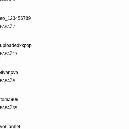
eto_123456789
ЕДВАЙ
7
uploadedxkpop
ЕДВАЙ
19
etivanova
ЕДВАЙ
5
ktoriia909
ЕДВАЙ
35
vol_anhel