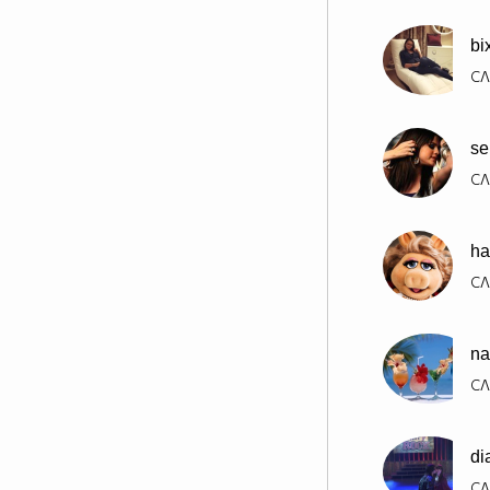
bi
СЛ
se
СЛ
ha
СЛ
na
СЛ
di
СЛ