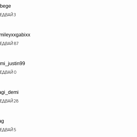
bege
ЕДВАЙ
3
mileyxxgabixx
ЕДВАЙ
87
mi_justin99
ЕДВАЙ
0
gi_demi
ЕДВАЙ
28
ag
ЕДВАЙ
5