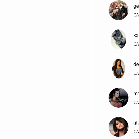
ge
СЛ
xx
СЛ
de
СЛ
ma
СЛ
gl
СЛ