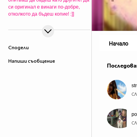
си оригинал е винаги по-добре,
отколкото да бъдеш копие! :]]
Начало
Сподели
Напиши съобщение
Последова
st
СЛ
po
СЛ