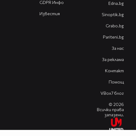
GDPR Инфо
Edna.bg
Известия
Sinoptik.bg
Grabo.bg
Pariteni.bg
За нас
За реклама
Контакт
Помощ
VBox7 блог
© 2026
Всички права
запазени.