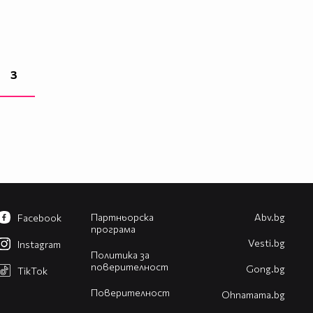
3
Партньорска
Abv.bg
Facebook
програма
Vesti.bg
Instagram
Политика за
поверителност
Gong.bg
TikTok
Поверителност
Оhnamama.bg