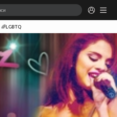
🌈LGBTQ