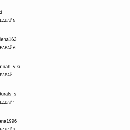
xt
ЕДВАЙ
5
lena163
ЕДВАЙ
6
nnah_viki
ЕДВАЙ
1
turals_s
ЕДВАЙ
1
ana1996
ЕДВАЙ
3