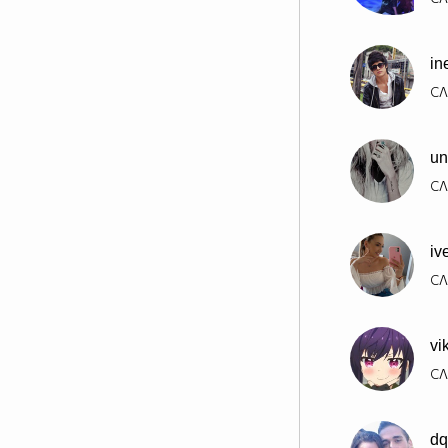
in
СЛ
un
СЛ
iv
СЛ
vi
СЛ
dq