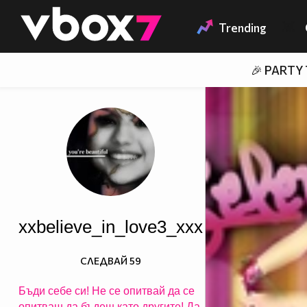
Member of
👾
Trending
🎉 PARTY
xxbelieve_in_love3_xxx
СЛЕДВАЙ
59
Бъди себе си! Не се опитвай да се
опитваш да бъдеш като другите! Да