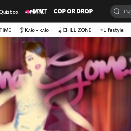
Quizbox
 TIME
👂 Клю – клю
🪀CHILL ZONE
⭐Lifestyle