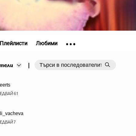
Плейлисти
Любими
|
тели
reerts
ЕДВАЙ
61
li_vacheva
ЕДВАЙ
7