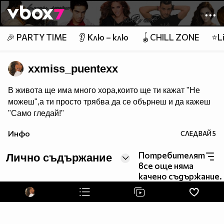
Member of
👾
🎉 PARTY TIME
👂 Клю – клю
🪀CHILL ZONE
⭐Li
xxmiss_puentexx
В живота ще има много хора,които ще ти кажат "Не
можеш",а ти просто трябва да се обърнеш и да кажеш
"Само гледай!"
Инфо
СЛЕДВАЙ
5
Потребителят
Лично съдържание
все още няма
качено съдържание.