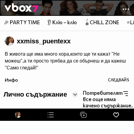
Member of
👾
🎉 PARTY TIME
👂 Клю – клю
🪀CHILL ZONE
⭐Li
xxmiss_puentexx
В живота ще има много хора,които ще ти кажат "Не
можеш",а ти просто трябва да се обърнеш и да кажеш
"Само гледай!"
Инфо
СЛЕДВАЙ
5
Потребителят
Лично съдържание
все още няма
качено съдържание.