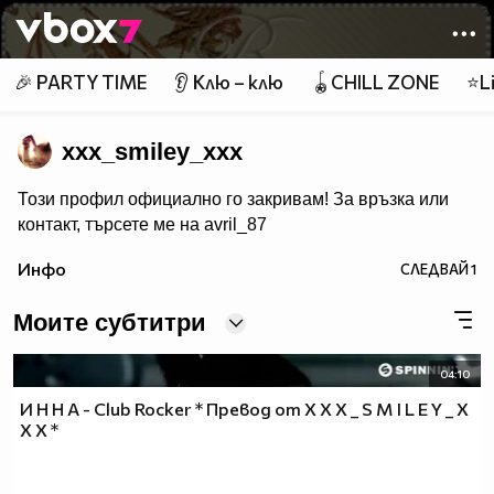
Member of
👾
🎉 PARTY TIME
👂 Клю – клю
🪀CHILL ZONE
⭐Li
xxx_smiley_xxx
Този профил официално го закривам! За връзка или
контакт, търсете ме на avril_87
Инфо
СЛЕДВАЙ
1
Моите субтитри
04:10
И Н Н А - Club Rocker * Превод от X X X _ S M I L E Y _ X
X X *