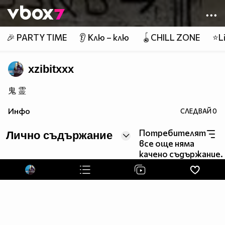
Member of
👾
🎉 PARTY TIME
👂 Клю – клю
🪀CHILL ZONE
⭐Li
xzibitxxx
鬼 霊
Инфо
СЛЕДВАЙ
0
Потребителят
Лично съдържание
все още няма
качено съдържание.