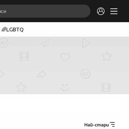
🌈LGBTQ
Най-стари