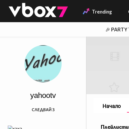
Member of
👾
Trending
🎉 PARTY
yahootv
Начало
СЛЕДВАЙ
3
Плейлисти