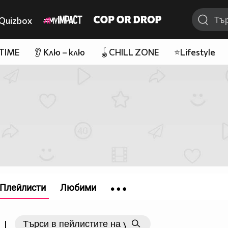
Quizbox
 TIME
👂 Клю – клю
🪀CHILL ZONE
⭐Lifestyle
Плейлисти
Любими
|