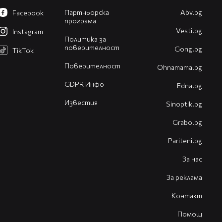
Партньорска
Abv.bg
Facebook
програма
Vesti.bg
Instagram
Политика за
поверителност
Gong.bg
TikTok
Поверителност
Оhnamama.bg
GDPR Инфо
Edna.bg
Известия
Sinoptik.bg
Grabo.bg
Pariteni.bg
За нас
За реклама
Контакт
Помощ