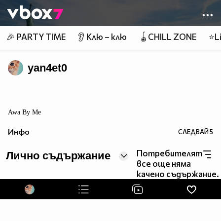
Member of
👾
🎉 PARTY TIME
👂 Клю – клю
🪀CHILL ZONE
⭐Li
yan4et0
Awa By Me
Инфо
СЛЕДВАЙ
5
Потребителят
Лично съдържание
все още няма
качено съдържание.