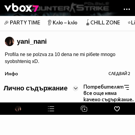
Member of
👾
🎉 PARTY TIME
👂 Клю – клю
🪀CHILL ZONE
⭐Li
yani_nani
Profila ne se polzva za 10 dena ne mi pi6ete mnogo
syobshteniq xD.
Инфо
СЛЕДВАЙ
2
Потребителят
Лично съдържание
все още няма
качено съдържание.