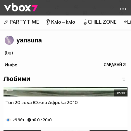
Member of
👾
🎉 PARTY TIME
👂 Клю – клю
🪀CHILL ZONE
⭐Li
yansuna
(bg)
Инфо
СЛЕДВАЙ
21
Любими
05:38
Топ 20 гола Южна Африка 2010
79 961
16.07.2010