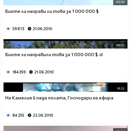
00:30
Бихте ли направи ли това за 1 000 000 $
59 873
21.06.2010
00:22
Бихте ли направили това за 1 000 000 $ :d
184 359
21.06.2010
01:22
На Камелия й пада полата, Господари на ефира
84 255
22.06.2010