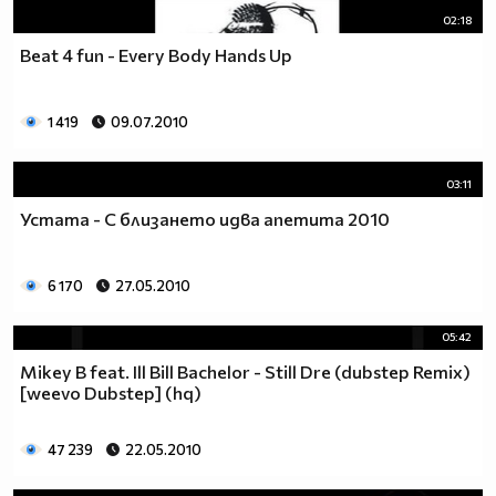
02:18
Beat 4 fun - Every Body Hands Up
1 419
09.07.2010
03:11
Устата - С близането идва апетитa 2010
6 170
27.05.2010
05:42
Mikey B feat. Ill Bill Bachelor - Still Dre (dubstep Remix)
[weevo Dubstep] (hq)
47 239
22.05.2010