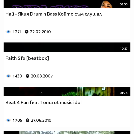
03:56
Най - Якия Drum n Bass Който съм слушал
1 271
22.02.2010
10:37
Faith Sfx [beatbox]
1 430
20.08.2007
01:26
Beat 4 Fun feat Toma ot music idol
1 705
27.06.2010