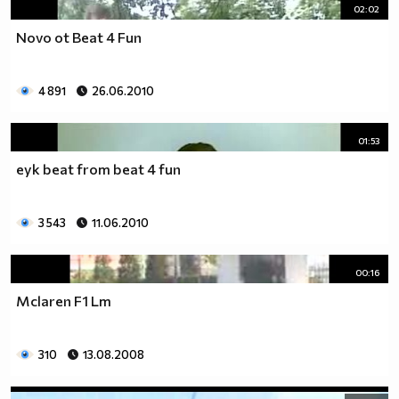
02:02
Novo ot Beat 4 Fun
4 891
26.06.2010
01:53
eyk beat from beat 4 fun
3 543
11.06.2010
00:16
Mclaren F1 Lm
310
13.08.2008