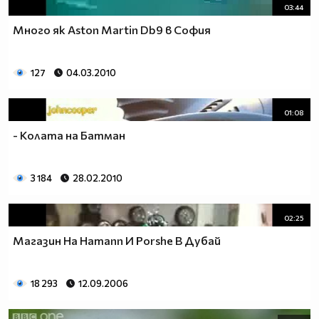
03:44
Много як Aston Martin Db9 в София
127
04.03.2010
01:08
- Колата на Батман
3 184
28.02.2010
02:25
Магазин На Hamann И Porshe В Дубай
18 293
12.09.2006