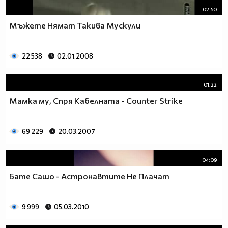
02:50
Мъжете Нямат Такива Мускули
22 538
02.01.2008
01:22
Мамка му, Спря Кабелната - Counter Strike
69 229
20.03.2007
04:09
Бате Сашо - Астронавтите Не Плачат
9 999
05.03.2010