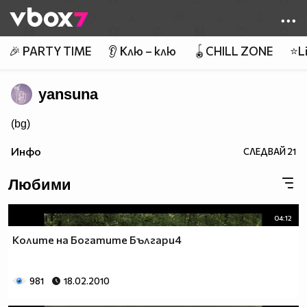
Member of
👾
🎉 PARTY TIME
👂 Клю – клю
🪀CHILL ZONE
⭐Li
yansuna
(bg)
Инфо
СЛЕДВАЙ
21
Любими
04:12
Колите на Богатите Българи4
981
18.02.2010