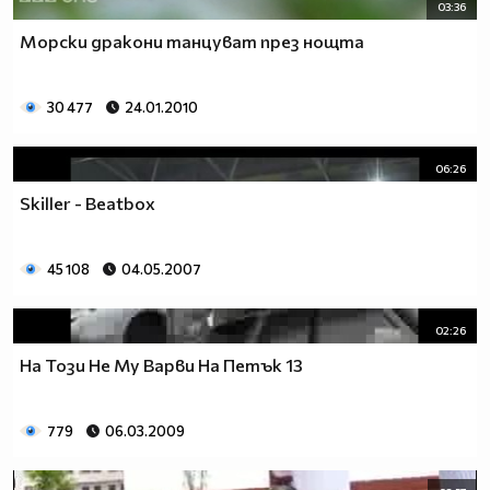
03:36
Морски дракони танцуват през нощта
30 477
24.01.2010
06:26
Skiller - Beatbox
45 108
04.05.2007
02:26
На Този Не Му Варви На Петък 13
779
06.03.2009