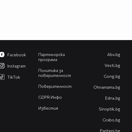
Партньорска
Abv.bg
Facebook
програма
Vesti.bg
Instagram
Политика за
поверителност
Gong.bg
TikTok
Поверителност
Оhnamama.bg
GDPR Инфо
Edna.bg
Известия
Sinoptik.bg
Grabo.bg
Pariteni.bg