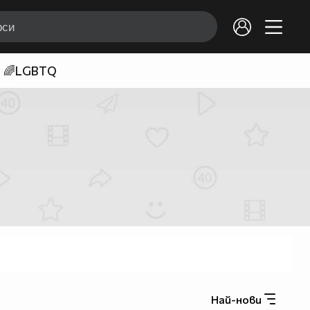
🌈LGBTQ
Най-нови