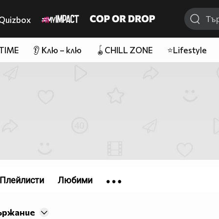
Quizbox
 TIME
👂 Клю – клю
🪀CHILL ZONE
⭐Lifestyle
Плейлисти
Любими
ържание