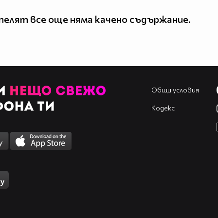
елят все още няма качено съдържание.
Общи условия
Кодекс