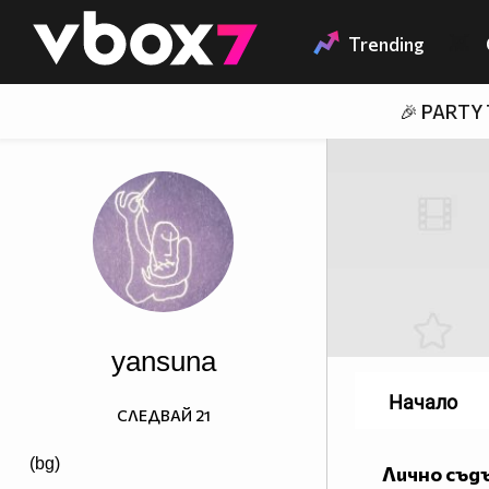
Member of
👾
Trending
🎉 PARTY
yansuna
Начало
СЛЕДВАЙ
21
(bg)
Лично съд