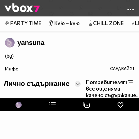
Member of
👾
🎉 PARTY TIME
👂 Клю – клю
🪀CHILL ZONE
⭐Li
yansuna
(bg)
Инфо
СЛЕДВАЙ
21
Потребителят
Лично съдържание
все още няма
качено съдържание.