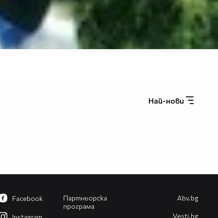
Най-нови
Партньорска
Abv.bg
Facebook
програма
Vesti.bg
Instagram