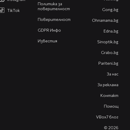
Политика за
поверителност
Gong.bg
TikTok
Поверителност
Оhnamama.bg
GDPR Инфо
Edna.bg
Известия
Sinoptik.bg
Grabo.bg
Pariteni.bg
За нас
За реклама
Контакт
Помощ
VBox7 блог
© 2026