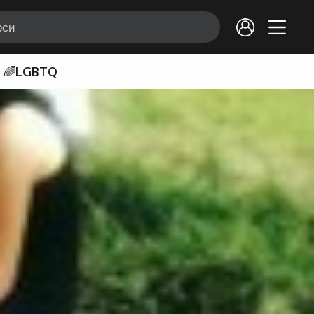
🌈LGBTQ