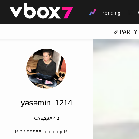
Member of
👾
Trending
🎉 PARTY
yasemin_1214
СЛЕДВАЙ
2
... :P :*:*:*:*:*:*:* :p:p:p:p:p:P