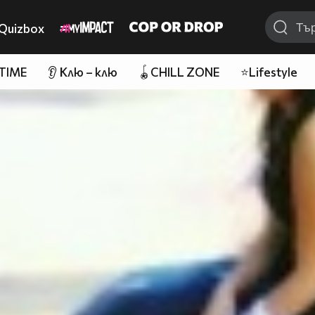
Quizbox
 TIME
👂 Клю – клю
🪀CHILL ZONE
⭐Lifestyle