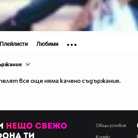
Плейлисти
Любими
ържание
елят все още няма качено съдържание.
Общи условия
Кодекс