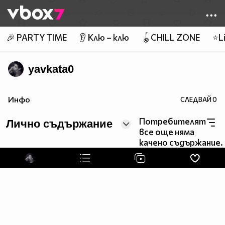
Member of
👾
🎉 PARTY TIME
👂 Клю – клю
🪀CHILL ZONE
⭐Li
yavkata0
Инфо
СЛЕДВАЙ
0
Потребителят
Лично съдържание
все още няма
качено съдържание.