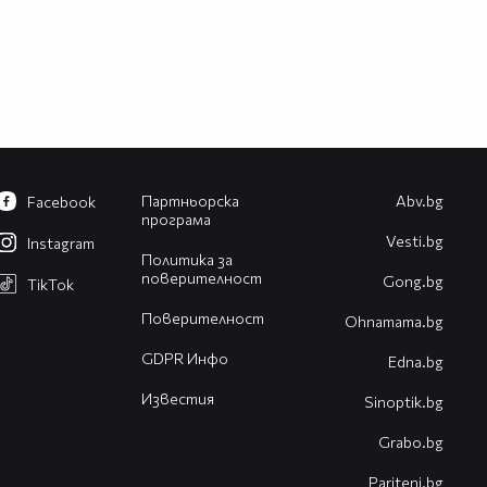
Партньорска
Abv.bg
Facebook
програма
Vesti.bg
Instagram
Политика за
поверителност
Gong.bg
TikTok
Поверителност
Оhnamama.bg
GDPR Инфо
Edna.bg
Известия
Sinoptik.bg
Grabo.bg
Pariteni.bg