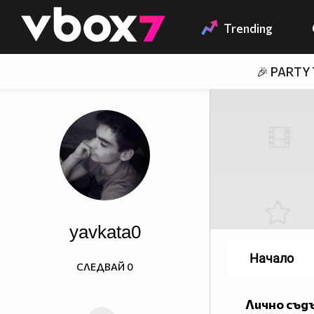
Member of
👾
Trending
🎉 PARTY
yavkata0
Начало
СЛЕДВАЙ
0
Лично съд