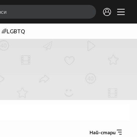
🌈LGBTQ
Най-стари