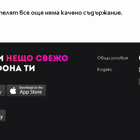
елят все още няма качено съдържание.
Общи условия
Кодекс