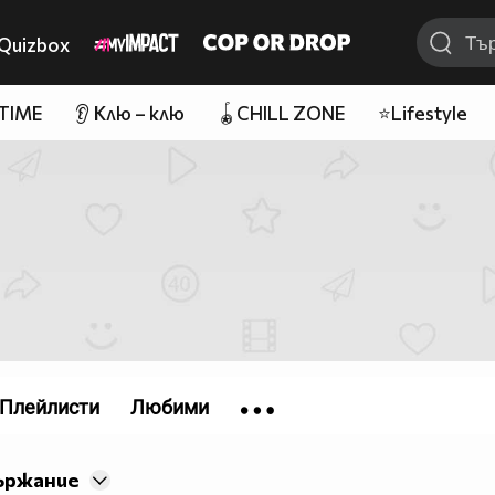
Quizbox
 TIME
👂 Клю – клю
🪀CHILL ZONE
⭐Lifestyle
Плейлисти
Любими
ържание