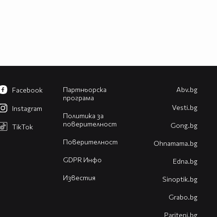
Партньорска
Abv.bg
Facebook
програма
Vesti.bg
Instagram
Политика за
поверителност
Gong.bg
TikTok
Поверителност
Оhnamama.bg
GDPR Инфо
Edna.bg
Известия
Sinoptik.bg
Grabo.bg
Pariteni.bg