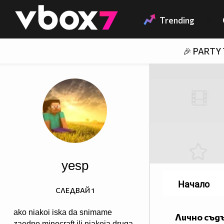
Member of
👾
Trending
🎉 PARTY
yesp
Начало
СЛЕДВАЙ
1
ako niakoi iska da snimame
Лично съд
zaedno minecraft ili niakoia druga