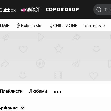
Quizbox
 TIME
👂 Клю – клю
🪀CHILL ZONE
⭐Lifestyle
Плейлисти
Любими
ържание