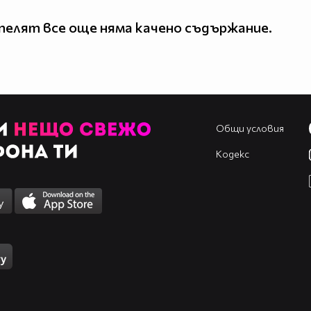
елят все още няма качено съдържание.
Общи условия
Кодекс