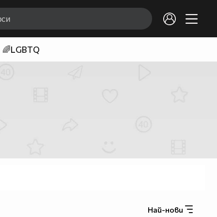
🌈LGBTQ
Най-нови