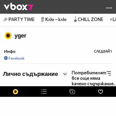
Member of
👾
🎉 PARTY TIME
👂 Клю – клю
🪀CHILL ZONE
⭐Li
yger
Инфо
СЛЕДВАЙ
1
Facebook
Потребителят
Лично съдържание
все още няма
качено съдържание.