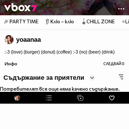
Member of
👾
🎉 PARTY TIME
👂 Клю – клю
🪀CHILL ZONE
⭐Li
yoaanaa
:-3 (love) (burger) (donut) (coffee) :-3 (no) (beer) (drink)
Инфо
СЛЕДВАЙ
0
Съдържание за приятели
Потребителят все още няма качено съдържание.