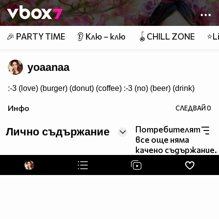
Member of
👾
🎉 PARTY TIME
👂 Клю – клю
🪀CHILL ZONE
⭐Li
yoaanaa
:-3 (love) (burger) (donut) (coffee) :-3 (no) (beer) (drink)
Инфо
СЛЕДВАЙ
0
Потребителят
Лично съдържание
все още няма
качено съдържание.