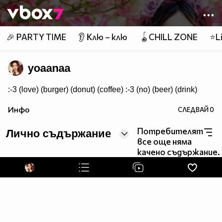
Member of
👾
🎉 PARTY TIME
👂 Клю – клю
🪀CHILL ZONE
⭐Li
yoaanaa
:-3 (love) (burger) (donut) (coffee) :-3 (no) (beer) (drink)
Инфо
СЛЕДВАЙ
0
Потребителят
Лично съдържание
все още няма
качено съдържание.