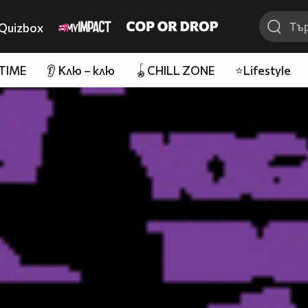
Quizbox
 TIME
👂 Клю – клю
🪀CHILL ZONE
⭐Lifestyle