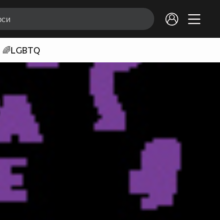
🌈LGBTQ