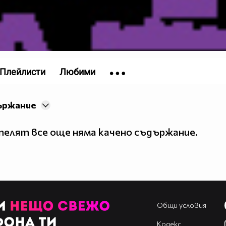
Плейлисти
Любими
ържание
елят все още няма качено съдържание.
Общи условия
Кодекс