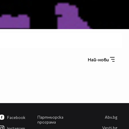
Най-нови
Партньорска
Abv.bg
Facebook
програма
Vesti.bg
Instagram