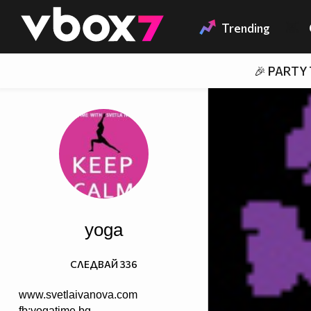
Member of
👾
Trending
🎉 PARTY
yoga
СЛЕДВАЙ
336
www.svetlaivanova.com
fb:yogatime.bg