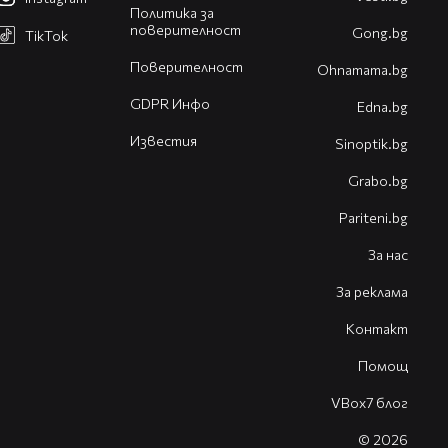
Политика за
поверителност
Gong.bg
TikTok
Поверителност
Оhnamama.bg
GDPR Инфо
Edna.bg
Известия
Sinoptik.bg
Grabo.bg
Pariteni.bg
За нас
За реклама
Контакт
Помощ
VBox7 блог
© 2026