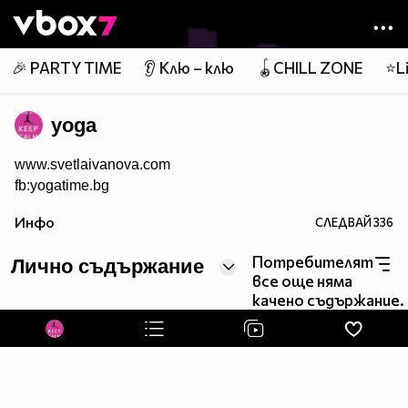
Member of
👾
🎉 PARTY TIME
👂 Клю – клю
🪀CHILL ZONE
⭐Li
yoga
www.svetlaivanova.com
fb:yogatime.bg
Инфо
СЛЕДВАЙ
336
Потребителят
Лично съдържание
все още няма
качено съдържание.