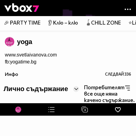
Member of
👾
🎉 PARTY TIME
👂 Клю – клю
🪀CHILL ZONE
⭐Li
yoga
www.svetlaivanova.com
fb:yogatime.bg
Инфо
СЛЕДВАЙ
336
Потребителят
Лично съдържание
все още няма
качено съдържание.